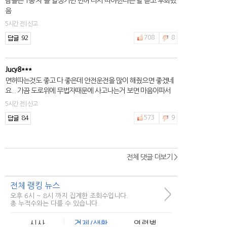
람들은 1종 차 몰 일생기면 면허 다시 따야한다는 말 듣고 후회했
음
5시간 전 | 신고
92
708
8
Jucy8***
면허따는것도 좋고 다 좋은데 안전운전을 많이 해줬으면 좋겠네
요... 가끔 도로위에 무법자때문에 사고나는거 보면 마음아파서
5시간 전 | 신고
84
573
9
전체 댓글 더보기 >
전체 랭킹 뉴스
>
오후 6시 ~ 8시 까지 집계한 조회수입니다.
총 누적수와는 다를 수 있습니다.
시사
경제/생활
연령별