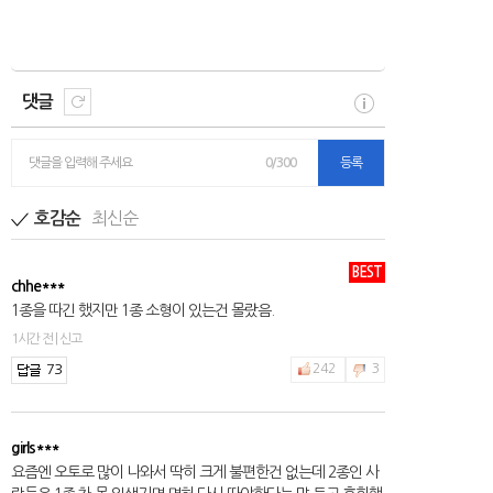
댓글
댓글을 입력해 주세요
0/300
등록
최신순
호감순
BEST
chhe***
1종을 따긴 했지만 1종 소형이 있는건 몰랐음.
1시간 전 | 신고
73
242
3
girls***
요즘엔 오토로 많이 나와서 딱히 크게 불편한건 없는데 2종인 사